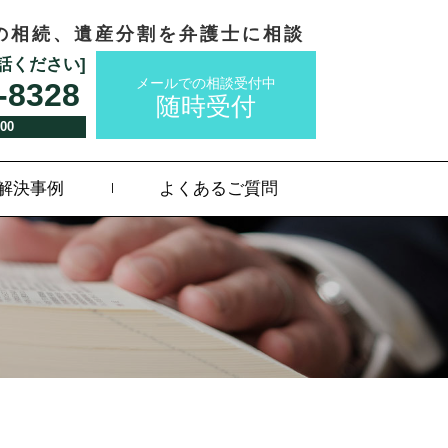
の相続、遺産分割を弁護士に相談
話ください]
メールでの相談受付中
-8328
随時受付
:00
解決事例
よくあるご質問