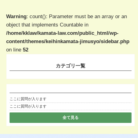
Warning
: count(): Parameter must be an array or an
object that implements Countable in
/home/kklaw/kamata-law.com/public_html/wp-
content/themes/keihinkamata-jimusyo/sidebar.php
on line
52
カテゴリ一覧
ここに質問が入ります
ここに質問が入ります
全て見る